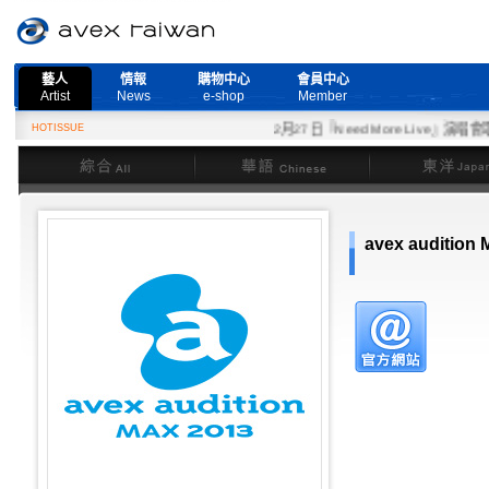
藝人
情報
購物中心
會員中心
Artist
News
e-shop
Member
HOTISSUE
2月27日『Need More Live』演唱會取
綜合
華語
東洋
avex audition