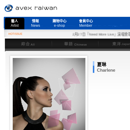
藝人
情報
購物中心
會員中心
Artist
News
e-shop
Member
HOTISSUE
2月27日『Need More Live』演唱會取
綜合
華語
東洋
夏琳
Charlene